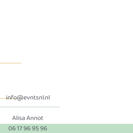
info@evntsnl.nl
Alisa Annot
06 17 96 95 96