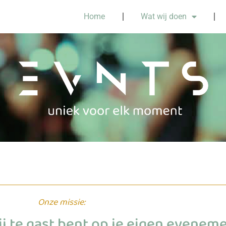
Home
Wat wij doen
Onze missie:
ij te gast bent op je eigen eveneme