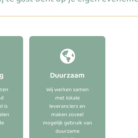
ng
Duurzaam
ten
Wij werken samen
nd
met lokale
l is
leveranciers en
elen
maken zoveel
de
mogelijk gebruik van
duurzame