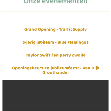
Onze evenementen
Grand Opening - TrafficSupply
5-jarig jubileum - Blue Flamingos
Taylor Swift fan party Zwolle
Openingsbeurs en jubileumfeest - Van Dijk
Groothandel