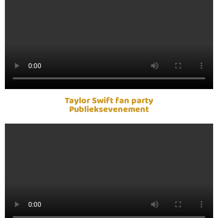
Taylor Swift fan party
Publieksevenement